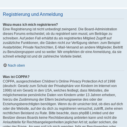
Registrierung und Anmeldung
Wozu muss ich mich registrieren?
Eine Registrierung ist nicht unbedingt zwingend. Die Board-Administration
dieses Forums entscheidet, ob du registriert sein musst, um Beiträge zu
schreiben. Auf jeden Fall erhältst du als registriertes Mitglied Zugriff auf
zusätzliche Funktionen, die Gästen nicht zur Verfügung stehen: zum Beispiel
Avatarbilder, Private Nachrichten, E-Mail-Versand an andere Mitglieder, Beitritt
zu Benutzergruppen und so weiter. Wir empfehlen dir eine Anmeldung, da sie
schnell erledigt ist und dir zahlreiche Vorteile bietet.
Nach oben
Was ist COPPA?
COPPA, ausgeschrieben Children’s Online Privacy Protection Act of 1998
(deutsch: Gesetz zum Schutz der Privatsphäre von Kindern im Internet von
1998) ist ein Gesetz in den USA, welches festlegt, dass Websites, die
möglicherweise persönliche Daten von Kindern unter 13 Jahren erheben,
hierzu die Zustimmung der Eltern beziehungsweise des oder der
Erziehungsberechtigten benötigen. Wenn du dir unsicher bist, ob dies auf dich
oder die Website, auf der du dich zu registrieren versuchst, zutrifft, ziehe einen
rechtlichen Beistand zu Rate. Bitte beachte, dass phpBB Limited und der
Besitzer dieses Boards keine Rechtsberatung anbieten kann und nicht die
Anlaufstelle für Rechtsangelegenheiten jeglicher Art ist; außer solchen, die
unter der Frage „An wen soll ich mich wenden, falls es Beschwerden oder