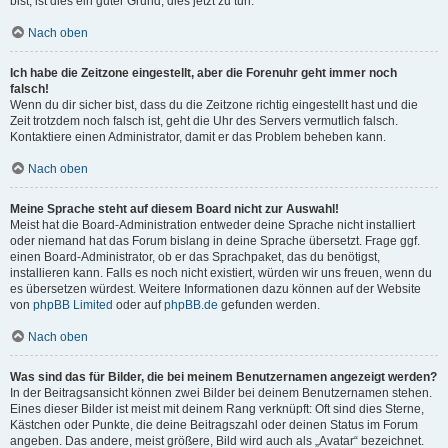
bist, ist dies ein guter Grund, dies jetzt zu tun.
Nach oben
Ich habe die Zeitzone eingestellt, aber die Forenuhr geht immer noch
falsch!
Wenn du dir sicher bist, dass du die Zeitzone richtig eingestellt hast und die
Zeit trotzdem noch falsch ist, geht die Uhr des Servers vermutlich falsch.
Kontaktiere einen Administrator, damit er das Problem beheben kann.
Nach oben
Meine Sprache steht auf diesem Board nicht zur Auswahl!
Meist hat die Board-Administration entweder deine Sprache nicht installiert
oder niemand hat das Forum bislang in deine Sprache übersetzt. Frage ggf.
einen Board-Administrator, ob er das Sprachpaket, das du benötigst,
installieren kann. Falls es noch nicht existiert, würden wir uns freuen, wenn du
es übersetzen würdest. Weitere Informationen dazu können auf der Website
von
phpBB Limited
oder auf
phpBB.de
gefunden werden.
Nach oben
Was sind das für Bilder, die bei meinem Benutzernamen angezeigt werden?
In der Beitragsansicht können zwei Bilder bei deinem Benutzernamen stehen.
Eines dieser Bilder ist meist mit deinem Rang verknüpft: Oft sind dies Sterne,
Kästchen oder Punkte, die deine Beitragszahl oder deinen Status im Forum
angeben. Das andere, meist größere, Bild wird auch als „Avatar“ bezeichnet.