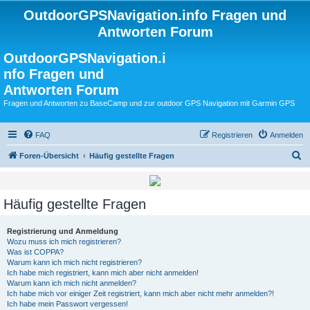
OutdoorGPSNavigation.info Fragen und
Antworten Forum
OutdoorGPSNavigation.i
nfo Fragen und
Antworten Forum
Fragen und Antworten zu BaseCamp und zur outdoor GPS Navigation mit Garmin GPS
FAQ
Registrieren
Anmelden
S
Foren-Übersicht
Häufig gestellte Fragen
u
c
Häufig gestellte Fragen
h
e
Registrierung und Anmeldung
Wozu muss ich mich registrieren?
Was ist COPPA?
Warum kann ich mich nicht registrieren?
Ich habe mich registriert, kann mich aber nicht anmelden!
Warum kann ich mich nicht anmelden?
Ich habe mich vor einiger Zeit registriert, kann mich aber nicht mehr anmelden?!
Ich habe mein Passwort vergessen!