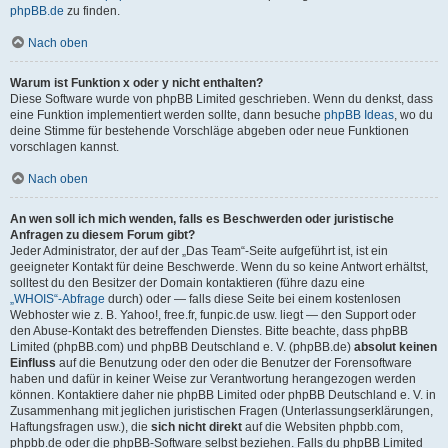
phpBB.de
zu finden.
Nach oben
Warum ist Funktion x oder y nicht enthalten?
Diese Software wurde von phpBB Limited geschrieben. Wenn du denkst, dass
eine Funktion implementiert werden sollte, dann besuche
phpBB Ideas
, wo du
deine Stimme für bestehende Vorschläge abgeben oder neue Funktionen
vorschlagen kannst.
Nach oben
An wen soll ich mich wenden, falls es Beschwerden oder juristische
Anfragen zu diesem Forum gibt?
Jeder Administrator, der auf der „Das Team“-Seite aufgeführt ist, ist ein
geeigneter Kontakt für deine Beschwerde. Wenn du so keine Antwort erhältst,
solltest du den Besitzer der Domain kontaktieren (führe dazu eine
„WHOIS“-Abfrage
durch) oder — falls diese Seite bei einem kostenlosen
Webhoster wie z. B. Yahoo!, free.fr, funpic.de usw. liegt — den Support oder
den Abuse-Kontakt des betreffenden Dienstes. Bitte beachte, dass phpBB
Limited (phpBB.com) und phpBB Deutschland e. V. (phpBB.de)
absolut keinen
Einfluss
auf die Benutzung oder den oder die Benutzer der Forensoftware
haben und dafür in keiner Weise zur Verantwortung herangezogen werden
können. Kontaktiere daher nie phpBB Limited oder phpBB Deutschland e. V. in
Zusammenhang mit jeglichen juristischen Fragen (Unterlassungserklärungen,
Haftungsfragen usw.), die
sich nicht direkt
auf die Websiten phpbb.com,
phpbb.de oder die phpBB-Software selbst beziehen. Falls du phpBB Limited