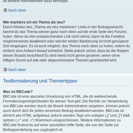
du weitere Informationen dazu benötigst.
Nach oben
Wie markiere ich ein Thema als neu?
Durch Klicken des „Thema als neu markieren“-Links in der Beitragsansicht
kannst du das Thema wieder ganz nach oben auf die erste Seite des Forums
holen. Wenn du den entsprechenden Link nicht siehst, dann ist die Funktion
möglicherweise deaktiviert oder seit der letzten Markierung ist nicht genügend
Zeit vergangen. Es ist auch möglich, das Thema nach oben zu holen, indem du
einfach eine Antwort darauf schreibst. Stelle jedoch sicher, dass du die Regeln
dieses Boards beachtest! Es wird meist nicht gerne gesehen, wenn ohne
triftigen Grund auf alte oder abgeschlossene Themen geantwortet wird.
Nach oben
Textformatierung und Thementypen
Was ist BBCode?
BBCode ist eine spezielle Umsetzung von HTML, die dir weitreichende
Formatierungsmöglichkeiten für deinen Text gibt. Die Rechte zur Verwendung
von BBCode werden durch die Board-Administration vergeben, können jedoch
auch durch dich für jeden einzelnen Beitrag deaktiviert werden. BBCode ist
ähnlich wie HTML aufgebaut, jedoch werden Tags von eckigen („[“ und „]“) statt
spitzen („<“ und „>“) Klammern eingeschlossen. Weitere Informationen zu
BBCode findest du auf einer speziellen Hilfe-Seite, die von der Seite zur
Beitragserstellung aus zugänglich ist.