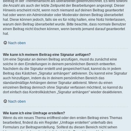
Beitrag in der Themenansicht als überarbeitet gekennzeichnet. Es wird sowohl
die Anzahl als auch der letzte Zeitpunkt der Bearbeitungen angezeigt. Dieser
Hinweis erscheint nicht, wenn noch niemand auf deinen Beitrag geantwortet
hat oder wenn ein Administrator oder Moderator deinen Beitrag überarbeitet
hat. Diese können jedoch, falls sie es für nötig halten, eine Notiz hinterlassen,
warum dein Beitrag überarbeitet wurde. Bitte beachte, dass normale Benutzer
einen Beitrag nicht löschen können, wenn bereits jemand darauf geantwortet
hat.
Nach oben
Wie kann ich meinem Beitrag eine Signatur anfügen?
Um eine Signatur an deinen Beitrag anzufügen, musst du zunächst eine
solche in den Einstellungen in deinem persönlichen Bereich entwerfen.
Nachdem du die Signatur erstellt und gespeichert hast, kannst du in jedem
Beitrag das Kästchen „Signatur anhängen“ aktivieren. Du kannst eine Signatur
auch hinzufügen, indem du in deinem persönlichen Bereich das
standardmäßige Anhängen deiner Signatur aktivierst. Wenn du einen
einzelnen Beitrag dennoch ohne Signatur verfassen möchtest, so kannst du
dort einfach das Kontrollkästchen „Signatur anhängen“ wieder deaktivieren.
Nach oben
Wie kann ich eine Umfrage erstellen?
Wenn du ein neues Thema eröffnest oder den ersten Beitrag eines Themas
bearbeitest, findest du ein Register „Umfrage erstellen“ unterhalb des
Formulars zur Beitragserstellung. Solltest du diesen Bereich nicht sehen