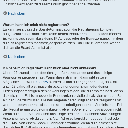
juristische Anfragen zu diesem Forum gibt?“ behandelt werden.
Nach oben
Warum kann ich mich nicht registrieren?
Es kann sein, dass die Board-Administration die Registrierung komplett
ausgeschaltet hat, damit sich keine neuen Benutzer mehr anmelden können.
Es könnte auch sein, dass deine IP-Adresse oder der Benutzername, mit dem
du dich registrieren möchtest, gesperrt wurden. Um Hilfe zu erhalten, wende
dich an die Board-Administration.
Nach oben
Ich habe mich registriert, kann mich aber nicht anmelden!
Überprüfe zuerst, ob du den richtigen Benutzernamen und das richtige
Passwort eingegeben hast. Wenn diese stimmen, dann gibt es zwei
Möglichkeiten. Wenn
COPPA
aktiviert ist und du angegeben hast, dass du
unter 13 Jahre alt bist, musst du bzw. einer deiner Eltern oder deiner
Erziehungsberechtigten den Anweisungen folgen, die du erhalten hast. Wenn
dies nicht der Fall ist, muss dein Benutzerkonto vielleicht aktiviert werden. Bei
einigen Boards müssen alle neu angemeldeten Mitglieder erst freigeschaltet
werden – entweder musst du dies selbst erledigen oder ein Administrator. Bei
der Registrierung wurde dir mitgeteilt, ob eine Aktivierung nötig ist oder nicht.
Wenn du eine E-Mail erhalten hast, folge den dort enthaltenen Anweisungen.
Ansonsten prüfe, ob du deine E-Mail-Adresse korrekt eingegeben hast oder
die E-Mail von einem Spam-Filter blockiert wurde. Wenn du dir sicher bist,
dass deine E-Mail-Adresse korrekt eingegeben wurde, dann kontaktiere einen