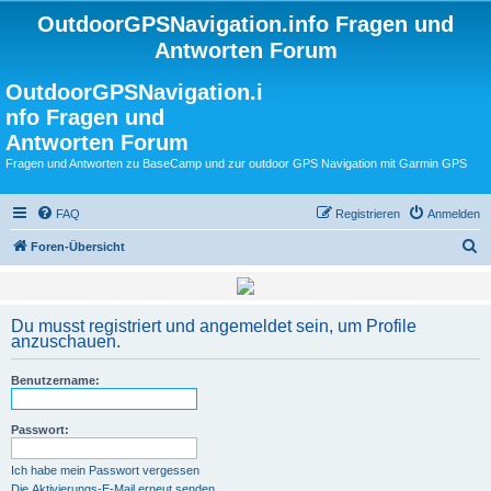
OutdoorGPSNavigation.info Fragen und
Antworten Forum
OutdoorGPSNavigation.i
nfo Fragen und
Antworten Forum
Fragen und Antworten zu BaseCamp und zur outdoor GPS Navigation mit Garmin GPS
FAQ
Registrieren
Anmelden
S
Foren-Übersicht
u
c
Du musst registriert und angemeldet sein, um Profile
h
anzuschauen.
e
Benutzername:
Passwort:
Ich habe mein Passwort vergessen
Die Aktivierungs-E-Mail erneut senden