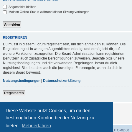
Angemeldet bleiben
Meinen Online-Status während dieser Sitzung verbergen
REGISTRIEREN
Du musst in diesem Forum registriert sein, um dich anmelden zu können. Die
Registrierung ist in wenigen Augenblicken erledigt und ermöglicht dir, auf
weitere Funktionen zuzugreifen. Die Board-Administration kann registrierten
Benutzern auch zusätzliche Berechtigungen zuweisen. Beachte bitte unsere
Nutzungsbedingungen und die verwandten Regelungen, bevor du dich
registrierst. Bitte beachte auch die jeweiligen Forenregeln, wenn du dich in
diesem Board bewegst.
Nutzungsbedingungen
|
Datenschutzerklärung
Registrieren
Bau Dir Dein Traum-Wohnmobil jetzt aus
Diese Website nutzt Cookies, um dir den
bestmöglichen Komfort bei der Nutzung zu
bieten.
Mehr erfahren
Foren-Übersicht
Alle Cookies löschen
Alle Zeiten sind
UTC+02:00