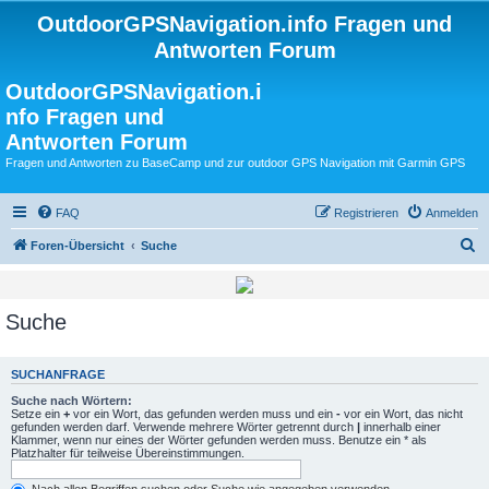
OutdoorGPSNavigation.info Fragen und
Antworten Forum
OutdoorGPSNavigation.i
nfo Fragen und
Antworten Forum
Fragen und Antworten zu BaseCamp und zur outdoor GPS Navigation mit Garmin GPS
FAQ
Registrieren
Anmelden
S
Foren-Übersicht
Suche
u
c
Suche
h
e
SUCHANFRAGE
Suche nach Wörtern:
Setze ein
+
vor ein Wort, das gefunden werden muss und ein
-
vor ein Wort, das nicht
gefunden werden darf. Verwende mehrere Wörter getrennt durch
|
innerhalb einer
Klammer, wenn nur eines der Wörter gefunden werden muss. Benutze ein * als
Platzhalter für teilweise Übereinstimmungen.