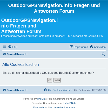
OutdoorGPSNavigation.info Fragen und
Antworten Forum
OutdoorGPSNavigation.i
nfo Fragen und
Antworten Forum
Fragen und Antworten zu BaseCamp und zur outdoor GPS Navigation mit Garmin GPS
FAQ
Registrieren
Anmelden
S
Foren-Übersicht
u
Alle Cookies löschen
c
h
Bist du dir sicher, dass du alle Cookies des Boards löschen möchtest?
e
Foren-Übersicht
Alle Cookies löschen
Alle Zeiten sind
UTC+02:00
Powered by
phpBB
® Forum Software © phpBB Limited
Deutsche Übersetzung durch
phpBB.de
Datenschutz
|
Nutzungsbedingungen