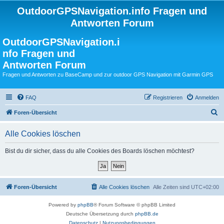
OutdoorGPSNavigation.info Fragen und
Antworten Forum
OutdoorGPSNavigation.i
nfo Fragen und
Antworten Forum
Fragen und Antworten zu BaseCamp und zur outdoor GPS Navigation mit Garmin GPS
FAQ
Registrieren
Anmelden
S
Foren-Übersicht
u
Alle Cookies löschen
c
h
Bist du dir sicher, dass du alle Cookies des Boards löschen möchtest?
e
Foren-Übersicht
Alle Cookies löschen
Alle Zeiten sind
UTC+02:00
Powered by
phpBB
® Forum Software © phpBB Limited
Deutsche Übersetzung durch
phpBB.de
Datenschutz
|
Nutzungsbedingungen