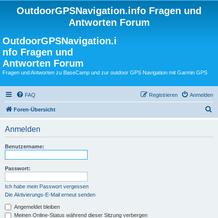
OutdoorGPSNavigation.info Fragen und
Antworten Forum
OutdoorGPSNavigation.i
nfo Fragen und
Antworten Forum
Fragen und Antworten zu BaseCamp und zur outdoor GPS Navigation mit Garmin GPS
FAQ
Registrieren
Anmelden
S
Foren-Übersicht
u
Anmelden
c
h
Benutzername:
e
Passwort:
Ich habe mein Passwort vergessen
Die Aktivierungs-E-Mail erneut senden
Angemeldet bleiben
Meinen Online-Status während dieser Sitzung verbergen