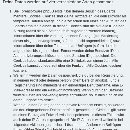
Deine Daten werden auf vier verschiedene Arten gesammelt:
Die Forensoftware phpBB erstellt bei deinem Besuch des Boards
mehrere Cookies. Cookies sind kleine Textdateien, die dein Browser als
temporäre Dateien ablegt und die zwischen den einzelnen Aufrufen des
Boards erhalten bleiben. In diesen Cookies sind die aktuelle ID deiner
Sitzung (damit dir alle Seitenaufrufe zugeordnet werden können),
Informationen über die von dir gelesenen Beiträge (zur Markierung
dieser als gelesen/ungelesen; sofern du nicht angemeldet bist) sowie
Informationen über deine Teilnahme an Umfragen (sofern du nicht
angemeldet bist) gespeichert. Ferner werden deine Benutzer-ID, ein
Authentifizierungsschlüssel und eine Session-ID gespeichert. Die
Cookies haben standardmäßig eine Gültigkeit von einem Jahr. Alle
Cookies kannst du jederzeit über die Funktion „Alle Cookies löschen“
löschen.
Weiterhin werden die Daten gespeichert, die du bei der Registrierung,
in deinem Profil oder deinem persönlichem Bereich angibst. Für die
Registrierung sind mindestens ein eindeutiger Benutzername, eine E-
Mail-Adresse und ein Passwort notwendig. Wenn durch den Betreiber
weitere Daten als notwendig festgelegt wurden, so ist dies für dich vor
deren Eingabe ersichtlich.
Wenn du einen Beitrag oder eine private Nachricht erstellst, so werden
die dort eingegebenen Daten ebenfalls gespeichert. Gleiches gilt, wenn
du einen Beitrag als Entwurf zwischenspeicherst. In diesen Fällen wird
auch deine IP-Adresse gespeichert. Die IP-Adresse wird weiterhin bei
folgenden Aktionen gespeichert: Löschen und Ändern von Beiträgen
(dazu zählen Private Nachrichten und Umfragen), Änderungen an