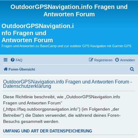
OutdoorGPSNavigation.info Fragen und
Antworten Forum
OutdoorGPSNavigation.i
nfo Fragen und
Antworten Forum
Fragen und Antworten zu BaseCamp und zur outdoor GPS Navigation mit Garmin GPS
FAQ
Registrieren
Anmelden
S
Foren-Übersicht
u
OutdoorGPSNavigation.info Fragen und Antworten Forum -
c
Datenschutzerklärung
h
Diese Richtlinie beschreibt, wie „OutdoorGPSNavigation.info
e
Fragen und Antworten Forum“
(„https://faq.outdoorgpsnavigation.info“) (im Folgenden „der
Betreiber“) die Daten verwendet, die während deines Foren-
Besuchs gesammelt werden.
UMFANG UND ART DER DATENSPEICHERUNG