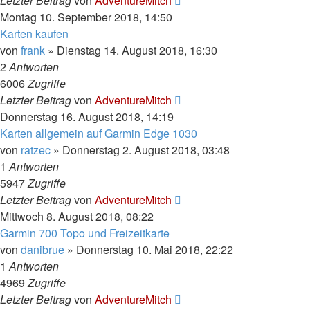
Letzter Beitrag
von
AdventureMitch
Montag 10. September 2018, 14:50
Karten kaufen
von
frank
»
Dienstag 14. August 2018, 16:30
2
Antworten
6006
Zugriffe
Letzter Beitrag
von
AdventureMitch
Donnerstag 16. August 2018, 14:19
Karten allgemein auf Garmin Edge 1030
von
ratzec
»
Donnerstag 2. August 2018, 03:48
1
Antworten
5947
Zugriffe
Letzter Beitrag
von
AdventureMitch
Mittwoch 8. August 2018, 08:22
Garmin 700 Topo und Freizeitkarte
von
danibrue
»
Donnerstag 10. Mai 2018, 22:22
1
Antworten
4969
Zugriffe
Letzter Beitrag
von
AdventureMitch