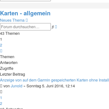
Suche
Karten - allgemein
Neues Thema
Erweiterte
Suche
Suche
43 Themen
1
2
Nächste
Themen
Antworten
Zugriffe
Letzter Beitrag
Anzeige von auf dem Garmin gespeicherten Karten ohne Instal
von
Junold
»
Sonntag 5. Juni 2016, 12:14
1
2