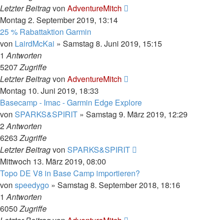
Letzter Beitrag
von
AdventureMitch
Montag 2. September 2019, 13:14
25 % Rabattaktion Garmin
von
LairdMcKai
»
Samstag 8. Juni 2019, 15:15
1
Antworten
5207
Zugriffe
Letzter Beitrag
von
AdventureMitch
Montag 10. Juni 2019, 18:33
Basecamp - Imac - Garmin Edge Explore
von
SPARKS&SPIRIT
»
Samstag 9. März 2019, 12:29
2
Antworten
6263
Zugriffe
Letzter Beitrag
von
SPARKS&SPIRIT
Mittwoch 13. März 2019, 08:00
Topo DE V8 in Base Camp importieren?
von
speedygo
»
Samstag 8. September 2018, 18:16
1
Antworten
6050
Zugriffe