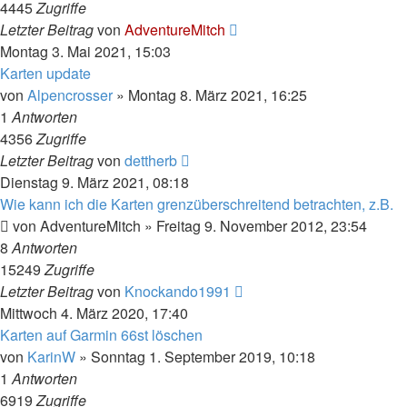
4445
Zugriffe
Letzter Beitrag
von
AdventureMitch
Montag 3. Mai 2021, 15:03
Karten update
von
Alpencrosser
»
Montag 8. März 2021, 16:25
1
Antworten
4356
Zugriffe
Letzter Beitrag
von
dettherb
Dienstag 9. März 2021, 08:18
Wie kann ich die Karten grenzüberschreitend betrachten, z.B.
von
AdventureMitch
»
Freitag 9. November 2012, 23:54
8
Antworten
15249
Zugriffe
Letzter Beitrag
von
Knockando1991
Mittwoch 4. März 2020, 17:40
Karten auf Garmin 66st löschen
von
KarinW
»
Sonntag 1. September 2019, 10:18
1
Antworten
6919
Zugriffe