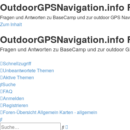
OutdoorGPSNavigation.info 
Fragen und Antworten zu BaseCamp und zur outdoor GPS Nav
Zum Inhalt
OutdoorGPSNavigation.info 
Fragen und Antworten zu BaseCamp und zur outdoor G
Schnellzugriff
Unbeantwortete Themen
Aktive Themen
Suche
FAQ
Anmelden
Registrieren
Foren-Übersicht
Allgemein
Karten - allgemein
Suche
Erweiterte
Suche