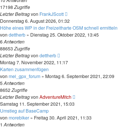
10
Antworten
17198
Zugriffe
Letzter Beitrag
von
FrankJScott
Donnerstag 6. August 2026, 01:32
Höhe eines WP in der Freizeitharte OSM schnell ermitteln
von
dettherb
»
Dienstag 25. Oktober 2022, 13:45
6
Antworten
88653
Zugriffe
Letzter Beitrag
von
dettherb
Montag 7. November 2022, 11:17
Karten zusammenfügen
von
mei_gpx_forum
»
Montag 6. September 2021, 22:09
5
Antworten
8652
Zugriffe
Letzter Beitrag
von
AdventureMitch
Samstag 11. September 2021, 15:03
Umstieg auf BaseCamp
von
morebiker
»
Freitag 30. April 2021, 11:33
1
Antworten