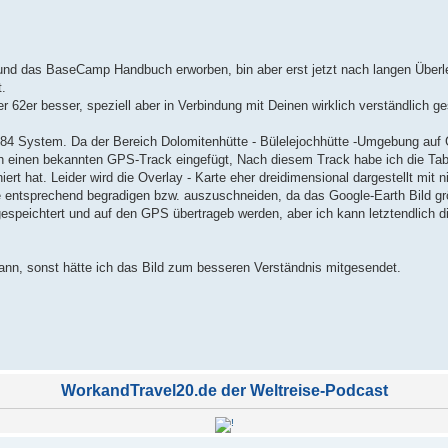
nd das BaseCamp Handbuch erworben, bin aber erst jetzt nach langen Überl
.
er 62er besser, speziell aber in Verbindung mit Deinen wirklich verständlich 
 System. Da der Bereich Dolomitenhütte - Bülelejochhütte -Umgebung auf 
ich einen bekannten GPS-Track eingefügt, Nach diesem Track habe ich die Tab
ert hat. Leider wird die Overlay - Karte eher dreidimensional dargestellt mit 
te entsprechend begradigen bzw. auszuschneiden, da das Google-Earth Bild grö
espeichtert und auf den GPS übertrageb werden, aber ich kann letztendlich di
ann, sonst hätte ich das Bild zum besseren Verständnis mitgesendet.
WorkandTravel20.de der Weltreise-Podcast