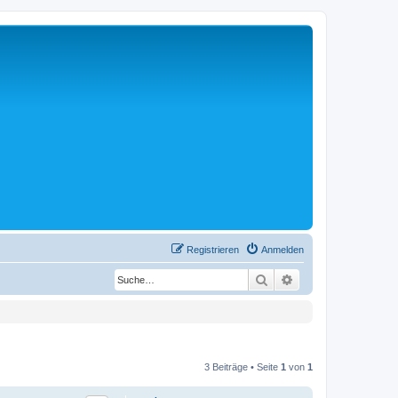
Registrieren
Anmelden
Suche
Erweiterte Suche
3 Beiträge • Seite
1
von
1