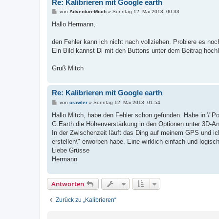
Re: Kalibrieren mit Google earth
B
von
AdventureMitch
»
Sonntag 12. Mai 2013, 00:33
e
i
Hallo Hermann,
t
r
a
den Fehler kann ich nicht nach vollziehen. Probiere es no
g
Ein Bild kannst Di mit den Buttons unter dem Beitrag hoch
Gruß Mitch
Re: Kalibrieren mit Google earth
B
von
crawler
»
Sonntag 12. Mai 2013, 01:54
e
i
Hallo Mitch, habe den Fehler schon gefunden. Habe in \"Pos
t
G.Earth die Höhenverstärkung in den Optionen unter 3D-Ansi
r
a
In der Zwischenzeit läuft das Ding auf meinem GPS und ic
g
erstellen\" erworben habe. Eine wirklich einfach und logisch
Liebe Grüsse
Hermann
Antworten
Zurück zu „Kalibrieren“