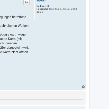
crawler
Beiträge:
3
Registriert:
Sonntag 6. Januar 2013,
21:28
egungen betreffend
geschriebenen Werken.
Google earth wegen
acco Karte (mit
nicht geraden
ßer dargestellt wird.
e Karte nicht öffnen.
N
a
c
h
o
b
e