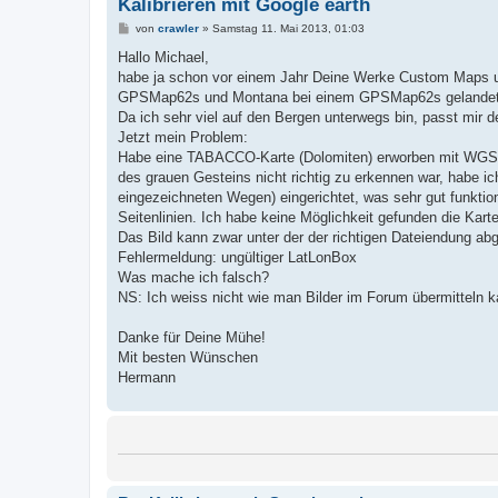
Kalibrieren mit Google earth
B
von
crawler
»
Samstag 11. Mai 2013, 01:03
e
i
Hallo Michael,
t
habe ja schon vor einem Jahr Deine Werke Custom Maps u
r
a
GPSMap62s und Montana bei einem GPSMap62s gelandet
g
Da ich sehr viel auf den Bergen unterwegs bin, passt mir d
Jetzt mein Problem:
Habe eine TABACCO-Karte (Dolomiten) erworben mit WGS84
des grauen Gesteins nicht richtig zu erkennen war, habe 
eingezeichneten Wegen) eingerichtet, was sehr gut funktioni
Seitenlinien. Ich habe keine Möglichkeit gefunden die Kar
Das Bild kann zwar unter der der richtigen Dateiendung abg
Fehlermeldung: ungültiger LatLonBox
Was mache ich falsch?
NS: Ich weiss nicht wie man Bilder im Forum übermitteln k
Danke für Deine Mühe!
Mit besten Wünschen
Hermann