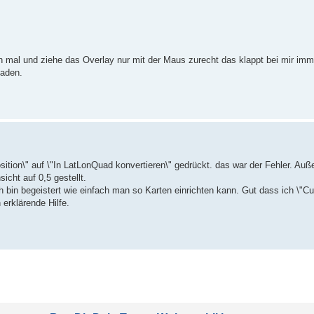
ch mal und ziehe das Overlay nur mit der Maus zurecht das klappt bei mir imm
laden.
ition\" auf \"In LatLonQuad konvertieren\" gedrückt. das war der Fehler. Auß
cht auf 0,5 gestellt.
h bin begeistert wie einfach man so Karten einrichten kann. Gut dass ich \"
 erklärende Hilfe.