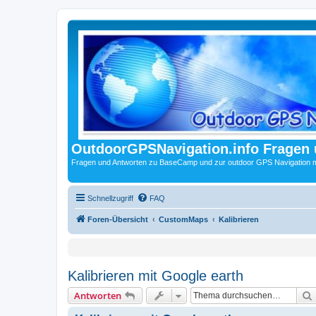
OutdoorGPSNavigation.info Fragen
Fragen und Antworten zu BaseCamp und zur outdoor GPS Navigation 
Schnellzugriff
FAQ
Foren-Übersicht
CustomMaps
Kalibrieren
Kalibrieren mit Google earth
Antworten