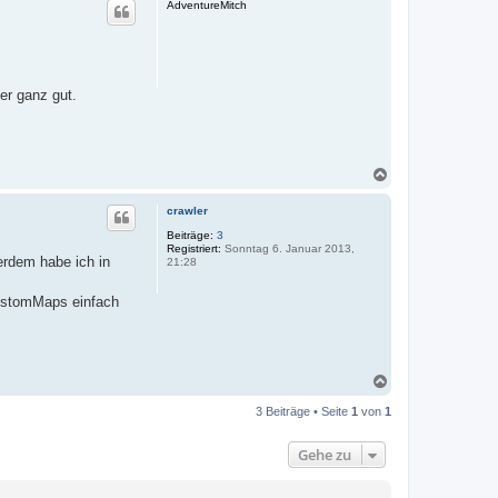
AdventureMitch
n
er ganz gut.
N
a
c
crawler
h
o
Beiträge:
3
Registriert:
Sonntag 6. Januar 2013,
b
erdem habe ich in
21:28
e
n
CustomMaps einfach
N
a
c
3 Beiträge • Seite
1
von
1
h
o
Gehe zu
b
e
n