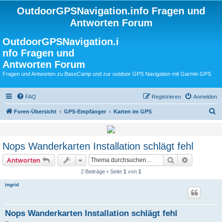
OutdoorGPSNavigation.info Fragen und
Antworten Forum
OutdoorGPSNavigation.i
nfo Fragen und
Antworten Forum
Fragen und Antworten zu BaseCamp und zur outdoor GPS Navigation mit Garmin GPS
FAQ
Registrieren
Anmelden
S
Foren-Übersicht
GPS-Empfänger
Karten im GPS
u
c
Nops Wanderkarten Installation schlägt fehl
h
Suche
Erweiterte
Antworten
e
2 Beiträge • Seite
1
von
1
ingrid
Nops Wanderkarten Installation schlägt fehl