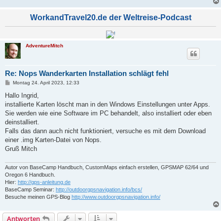
WorkandTravel20.de der Weltreise-Podcast
AdventureMitch
Re: Nops Wanderkarten Installation schlägt fehl
B
Montag 24. April 2023, 12:33
e
i
Hallo Ingrid,
t
installierte Karten löscht man in den Windows Einstellungen unter Apps.
r
a
Sie werden wie eine Software im PC behandelt, also installiert oder eben
g
deinstalliert.
Falls das dann auch nicht funktioniert, versuche es mit dem Download
einer .img Karten-Datei von Nops.
Gruß Mitch
Autor von BaseCamp Handbuch, CustomMaps einfach erstellen, GPSMAP 62/64 und
Oregon 6 Handbuch.
Hier:
http://gps-anleitung.de
BaseCamp Seminar:
http://outdoorgpsnavigation.info/bcs/
Besuche meinen GPS-Blog
http://www.outdoorgpsnavigation.info/
Antworten