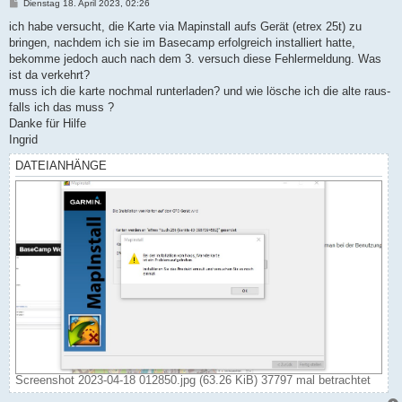
B
Dienstag 18. April 2023, 02:26
e
i
ich habe versucht, die Karte via Mapinstall aufs Gerät (etrex 25t) zu
t
bringen, nachdem ich sie im Basecamp erfolgreich installiert hatte,
r
a
bekomme jedoch auch nach dem 3. versuch diese Fehlermeldung. Was
g
ist da verkehrt?
muss ich die karte nochmal runterladen? und wie lösche ich die alte raus-
falls ich das muss ?
Danke für Hilfe
Ingrid
DATEIANHÄNGE
Screenshot 2023-04-18 012850.jpg (63.26 KiB) 37797 mal betrachtet